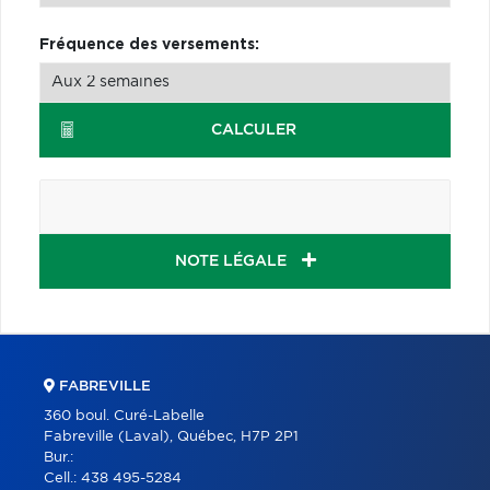
Fréquence des versements:
CALCULER
NOTE LÉGALE
FABREVILLE
360 boul. Curé-Labelle
Fabreville (Laval), Québec, H7P 2P1
Bur.:
Cell.:
438 495-5284