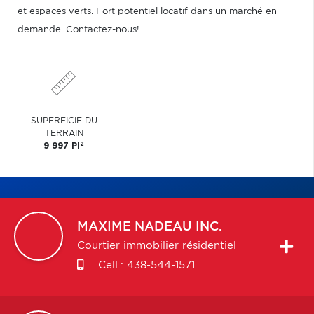
et espaces verts. Fort potentiel locatif dans un marché en
demande. Contactez-nous!
SUPERFICIE DU
TERRAIN
2
9 997 PI
MAXIME
NADEAU INC.
Courtier immobilier résidentiel
Cell.:
438-544-1571