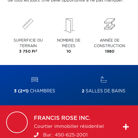
de tous les jours. Une belle opportunité à ne pas manquer!
SUPERFICIE DU
NOMBRE DE
ANNÉE DE
TERRAIN
PIÈCES
CONSTRUCTION
2
3 750 PI
10
1980
3 (2+1)
CHAMBRES
2
SALLES DE BAINS
FRANCIS
ROSE INC.
Courtier immobilier résidentiel
Bur.:
450-625-2001