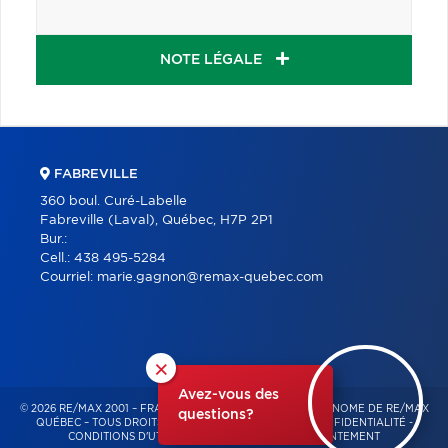
NOTE LÉGALE
FABREVILLE
360 boul. Curé-Labelle
Fabreville (Laval), Québec, H7P 2P1
Bur.:
Cell.:
438 495-5284
Courriel:
marie.gagnon@remax-quebec.com
×
Avez-vous des
© 2026 RE/MAX 2001 – FRANCHISÉ INDÉPENDANT ET AUTONOME DE RE/MAX
questions?
QUÉBEC – TOUS DROITS RÉSERVÉS -
POLITIQUE DE CONFIDENTIALITÉ
-
CONDITIONS D'UTILISATION
-
GESTION DU CONSENTEMENT