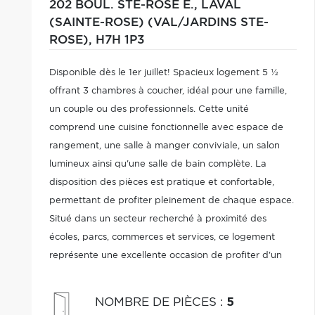
202 BOUL. STE-ROSE E.,
LAVAL
(SAINTE-ROSE) (VAL/JARDINS STE-
ROSE),
H7H 1P3
Disponible dès le 1er juillet! Spacieux logement 5 ½
offrant 3 chambres à coucher, idéal pour une famille,
un couple ou des professionnels. Cette unité
comprend une cuisine fonctionnelle avec espace de
rangement, une salle à manger conviviale, un salon
lumineux ainsi qu'une salle de bain complète. La
disposition des pièces est pratique et confortable,
permettant de profiter pleinement de chaque espace.
Situé dans un secteur recherché à proximité des
écoles, parcs, commerces et services, ce logement
représente une excellente occasion de profiter d'un
milieu de vie agréable et accessible. Contactez-nous
pour une visite!
NOMBRE DE PIÈCES
:
5