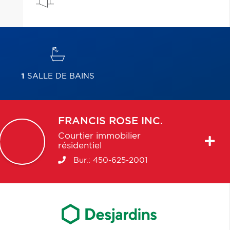
1
SALLE DE BAINS
FRANCIS
ROSE INC.
Courtier immobilier
résidentiel
Bur.:
450-625-2001