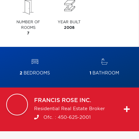
NUMBER OF
YEAR BUILT
ROOMS
2008
7
2
BEDROOMS
1
BATHROOM
FRANCIS
ROSE INC.
Residential Real Estate Broker
Ofc. :
450-625-2001