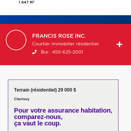
2
1 647 M
FRANCIS
ROSE INC.
Courtier immobilier résidentiel
Bur.:
450-625-2001
Terrain (résidentiel) 29 000 $
Chertsey
Pour votre
assurance habitation,
comparez-nous,
ça vaut le coup.